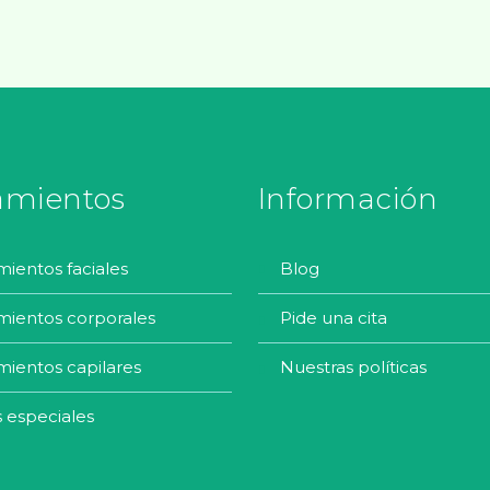
amientos
Información
amientos faciales
blog
amientos corporales
pide una cita
amientos capilares
nuestras políticas
s especiales