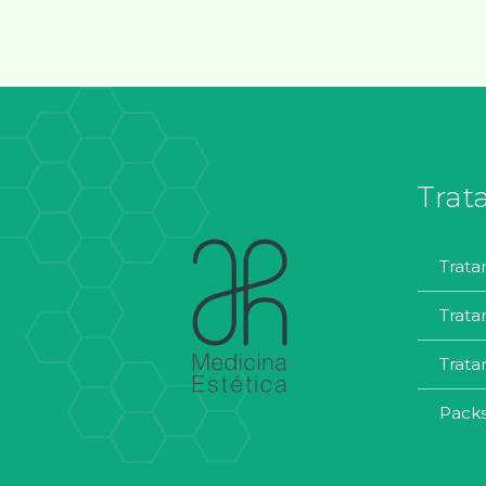
Trat
trat
trat
trat
pack