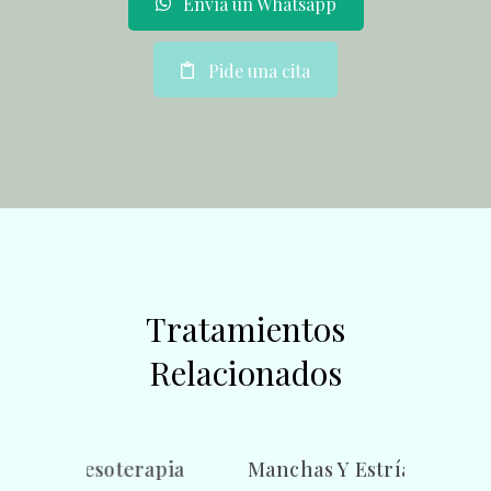
Envía un Whatsapp
Pide una cita
Tratamientos
Relacionados
soterapia
Manchas Y Estrías
Rejuvenecim