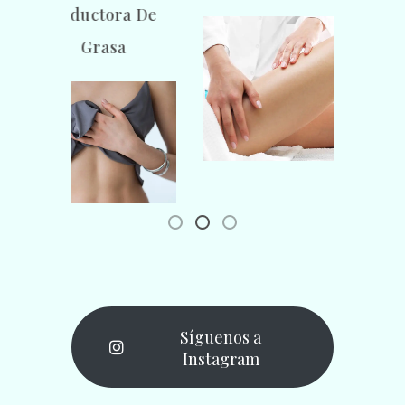
ductora De
Manos Y Es
Grasa
Síguenos a
Instagram