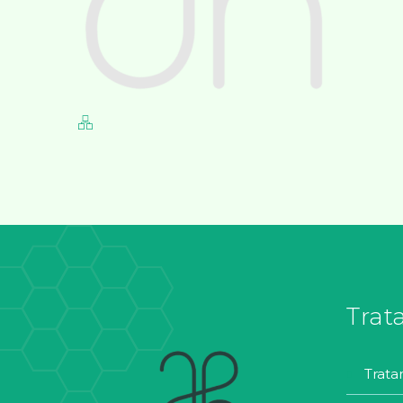
Trat
trat