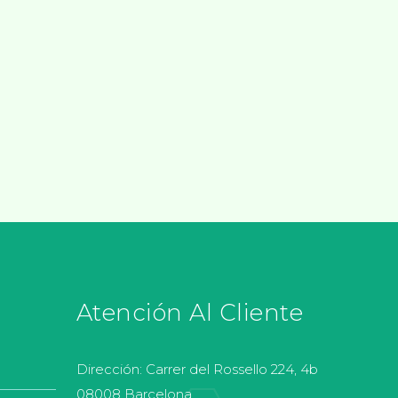
Atención Al Cliente
Dirección:
Carrer del Rossello 224, 4b
08008 Barcelona