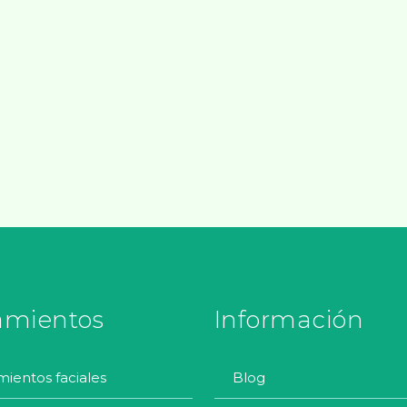
amientos
Información
amientos faciales
blog