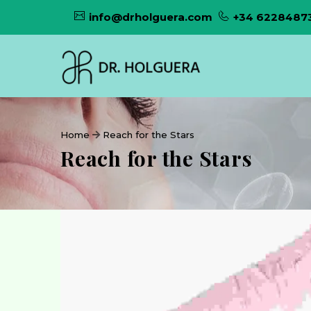
info@drholguera.com
+34 6228487
Home
Reach for the Stars
Reach for the Stars