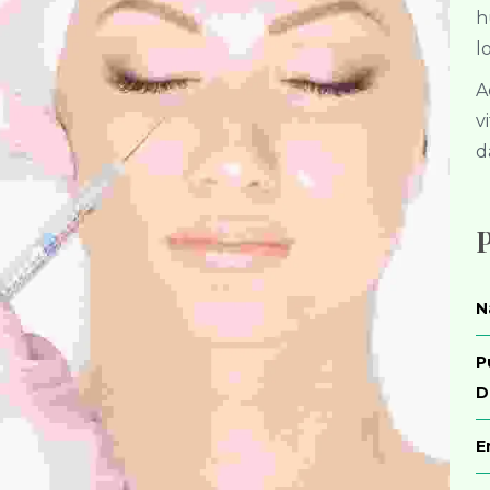
h
l
A
v
d
P
N
P
D
E