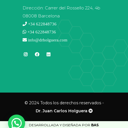
Dirección:
Carrer del Rossello 224, 4b
08008 Barcelona
+34 622848736
+34 622848736
info@drholguera.com
© 2024 Todos los derechos reservados -
Dr. Juan Carlos Holguera
DESARROLLADA Y DISEÑADA POR
BAS
.