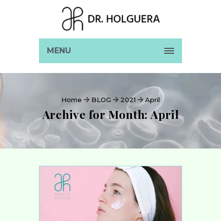
MENU
Home
BLOG
2021
April
Archive for Month: April