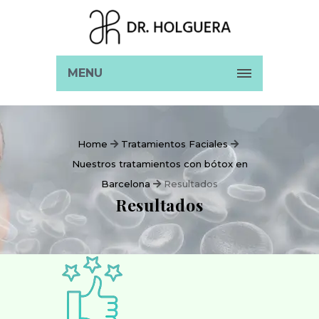
MENU
Home
Tratamientos Faciales
Nuestros tratamientos con bótox en
Barcelona
Resultados
Resultados